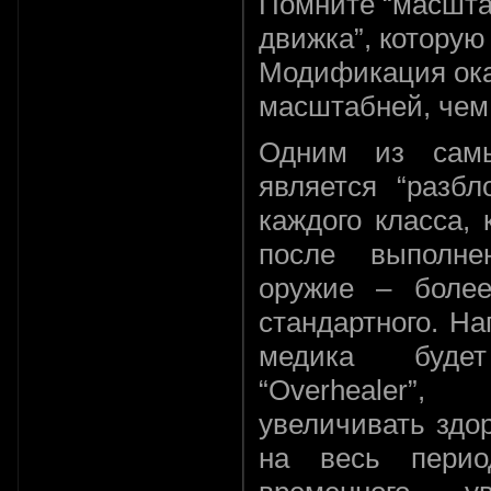
Помните “масшт
движка”, котору
Модификация ок
масштабней, чем
Одним из сам
является “разбл
каждого класса,
после выполне
оружие – более
стандартного. Н
медика буде
“Overhealer”
увеличивать здо
на весь перио