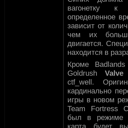
вагонетку к
определенное вр
зависит от коли
чем их больш
двигается. Спец
находится в разр
Кроме Badland
Goldrush
Valve
ctf_well. Ориг
кардинально пер
игры в новом ре
Team Fortress C
был в режиме “
карта будет в