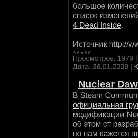
большое количес
список изменени
4 Dead Inside
.
Источник http://ww
Просмотров:
1979
Дата:
26.01.2009
|
К
Nuclear Daw
В Steam Communi
официальная гру
модификации Nuc
об этом от разра
но нам кажется в