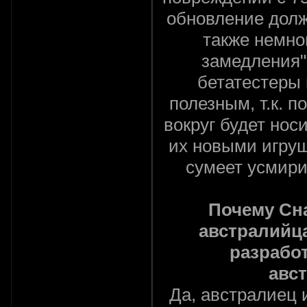
обновление должн
также немно
замедления"
бетатестеры 
полезным, т.к. 
вокруг будет нос
их новыми игру
сумеет усмири
Почему Сна
австралийца
разработ
авс
Да, австралиец 