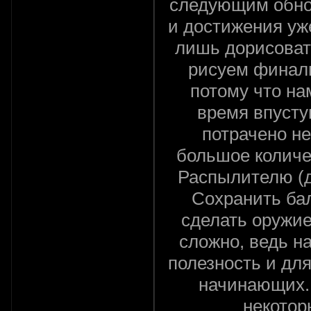
следующим обно
и достижения уже
лишь дорисоват
рисуем финаль
потому что на
время впустую
потрачено н
большое количе
Распылителю (д
Сохранить бал
сделать оружи
сложно, ведь н
полезность и для
начинающих.
некотор