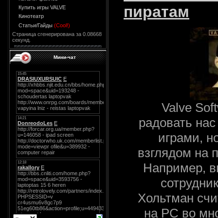
пиратам
Купить игры VALVE
Кинотеатр
Статьи/Гайды
(Cool!)
Страница сгенерирована за 0.08668
секунд.
Мини-чат
Valve Sof
радовать нас
играми, н
взглядом на 
Например, в
сотрудни
Хольтман счит
на РС во мн