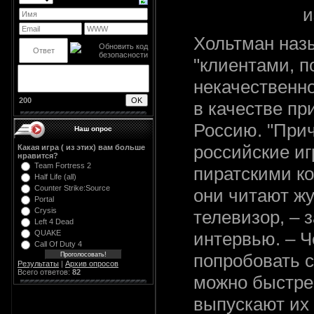
и
Хольтман наз
"клиентами, 
некачественно
200
в качестве пр
Россию. "Прич
Наш опрос
российские иг
Какая игра ( из этих) вам больше
нравится?
Team Fortress 2
пиратскими ко
Half Life (all)
Counter Strike:Source
они читают ж
Portal
Crysis
телевизор, – 
Left 4 Dead
QUAKE
интервью. – Ч
Call Of Duty 4
попробовать с
Результаты
|
Архив опросов
Всего ответов:
82
можно быстрее
выпускают их 