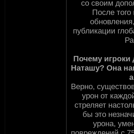
со своим доп
После того 
обновления,
публикации глоб
Ра
Почему игроки
Наташу? Она на
а
Верно, существов
урон от каждой
стреляет настоль
бы это незна
урона, уме
повреждений с 7