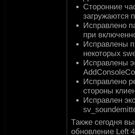
Сторонние ча
загружаются 
Исправлено п
при включенно
Исправлены п
некоторых swe
Исправлены э
AddConsoleC
Исправлено р
стороны клие
Исправлен эк
sv_soundemitte
Также сегодня в
обновление Left 