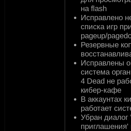
на flash
Исправлено н
списка игр пр
pageup/paged
Резервные ко
восстанавлив
Исправлены о
система орган
4 Dead не раб
кибер-кафе
В аккаунтах к
работает сис
Убран диалог 
приглашения' 