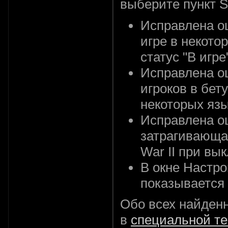
выберите пункт St
Исправлена ош
игре в некото
статус "В игре
Исправлена о
игроков в бету
некоторых яз
Исправлена ош
затрагивающая
War II при вы
В окне Настро
показывается 
Обо всех найден
в
специальной т