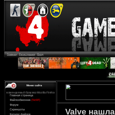
Главная
|
Регистрация
|
Вход
Меню сайта
ый браузер Mozilla Firefox
Главная страница
Файлообменник
(NeW!)
Форум
Valve нашл
Скриншоты
Каталог файлов